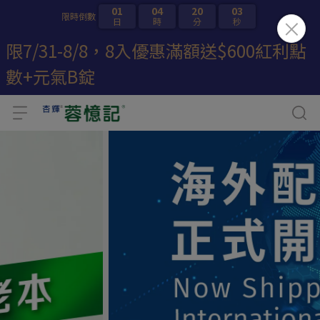
01
04
20
01
限時倒數
日
時
分
秒
限7/31-8/8，8入優惠滿額送$600紅利點
數+元氣B錠